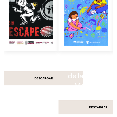
Sin escape
Pictoline El
Pequeño Libro
de la Salud
DESCARGAR
Mental
DESCARGAR